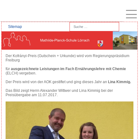
Startseite
Suchen
Sitemap
Type 2 or more characters for results.
Anmeldung
Berufliches
Der Kofrányi-Preis (Gutschein + Urkunde) wird vom Regierungspräsidium
Gymnasium
Freiburg
für
ausgezeichnete Leistungen im Fach Ernährungslehre mit Chemie
Berufskolleg
(ELCH) vergeben.
für
Der Preis wird von der AOK gestiftet und ging dieses Jahr an
Lina Kimmig.
Gesundheit
und
Das Bild zeigt Herrn Alexander Wittwer und Lina Kimmig bei der
Preisübergabe am 11.07.2017.
Pflege
(einjährig)
Erzieherausbildung
Berufsfachschulen